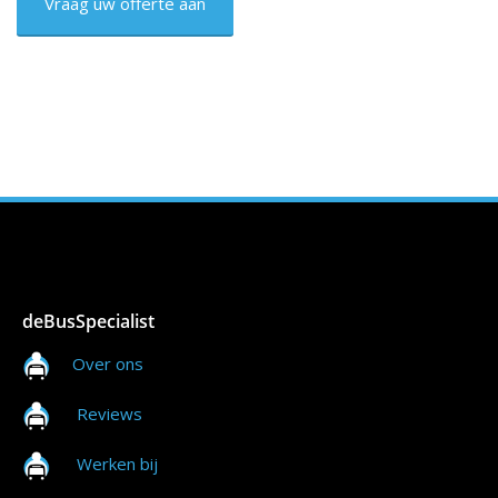
deBusSpecialist
Over ons
Reviews
Werken bij