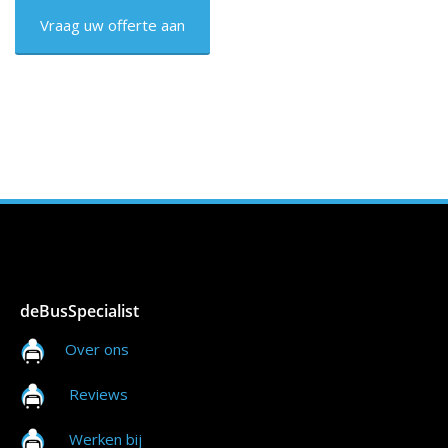
deBusSpecialist
Over ons
Reviews
Werken bij