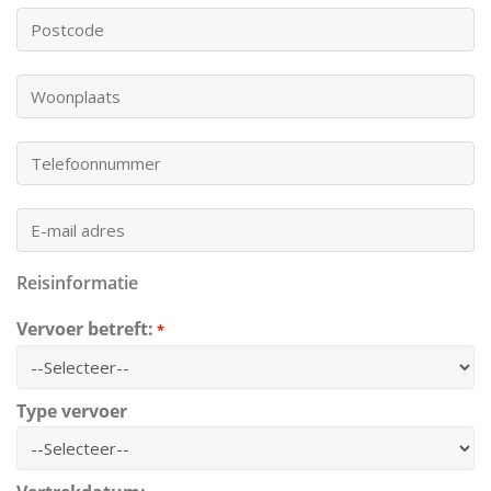
*
Postcode:
Woonplaats:
Uw
telefoonnummer:
*
Uw
e-
mailadres:
Reisinformatie
*
Vervoer betreft:
*
Type vervoer