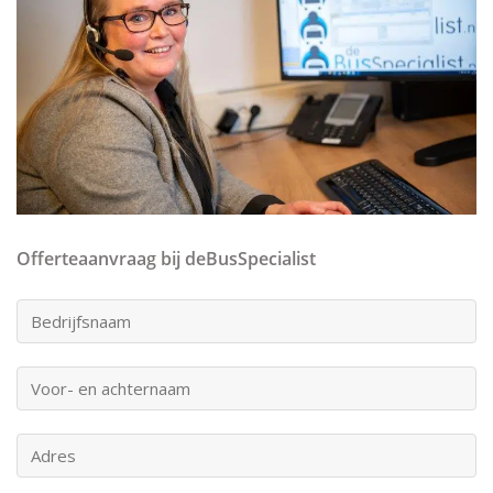
Offerteaanvraag bij deBusSpecialist
Bedrijfsnaam:
Uw
voor-
en
Adres:
achternaam: